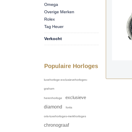
Omega
Overige Merken
Rolex
Tag Heuer
Verkocht
Populaire Horloges
luxehorloge-exclusievehorloges-
graham
exclusieve
herenhorloge
diamond
fortis
oris-luxehorloges-merkhorloges
chronograaf