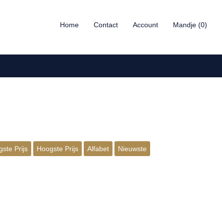
Home
Contact
Account
Mandje (0)
ste Prijs
Hoogste Prijs
Alfabet
Nieuwste