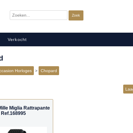
Verkocht
d
ccasion Horloges
>
Chopard
Laag
lle Miglia Rattrapante
Ref.168995