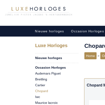
Nieuwe horloges
Occasion Horloges
Chopar
Luxe Horloges
Home
>
O
Nieuwe horloges
Occasion Horloges
Audemars Piguet
Breitling
Cartier
Chopard Mi
Chopard
Iwc
Maurice lacroix