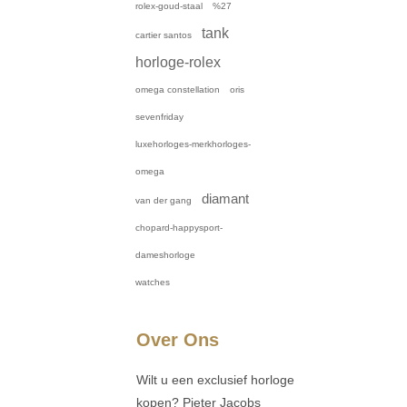
rolex-goud-staal
%27
tank
cartier santos
horloge-rolex
omega constellation
oris
sevenfriday
luxehorloges-merkhorloges-
omega
diamant
van der gang
chopard-happysport-
dameshorloge
watches
Over Ons
Wilt u een exclusief horloge
kopen? Pieter Jacobs