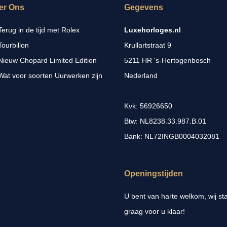
er Ons
Gegevens
Terug in de tijd met Rolex
Luxehorloges.nl
Tourbillon
Krullartstraat 9
Nieuw Chopard Limited Edition
5211 HR 's-Hertogenbosch
Wat voor soorten Uurwerken zijn
Nederland
Kvk: 56926650
Btw: NL8238.33.987.B.01
Bank: NL72INGB0004032081
Openingstijden
U bent van harte welkom, wij st
graag voor u klaar!