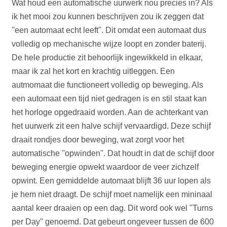
Wat houd een automatische uurwerk nou precies in? Als
ik het mooi zou kunnen beschrijven zou ik zeggen dat
''een automaat echt leeft''. Dit omdat een automaat dus
volledig op mechanische wijze loopt en zonder baterij.
De hele productie zit behoorlijk ingewikkeld in elkaar,
maar ik zal het kort en krachtig uitleggen. Een
autmomaat die functioneert volledig op beweging. Als
een automaat een tijd niet gedragen is en stil staat kan
het horloge opgedraaid worden. Aan de achterkant van
het uurwerk zit een halve schijf vervaardigd. Deze schijf
draait rondjes door beweging, wat zorgt voor het
automatische ''opwinden''. Dat houdt in dat de schijf door
beweging energie opwekt waardoor de veer zichzelf
opwint. Een gemiddelde automaat blijft 36 uur lopen als
je hem niet draagt. De schijf moet namelijk een mininaal
aantal keer draaien op een dag. Dit word ook wel ''Turns
per Day'' genoemd. Dat gebeurt ongeveer tussen de 600