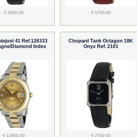
€ 6950,00
€ 5750,00
tejust 41 Ref.126333
Chopard Tank Octagon 18K
gne/Diamond Index
Onyx Ref. 2101
€ 13950,00
€ 2750,00