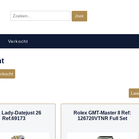
Verkocht
ht
erkocht
Laag
 Lady-Datejust 26
Rolex GMT-Master II Ref:
Ref.69173
126720VTNR Full Set