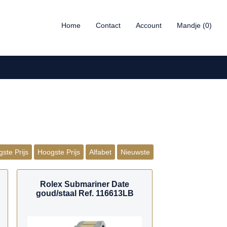
Home
Contact
Account
Mandje (0)
ste Prijs
Hoogste Prijs
Alfabet
Nieuwste
Rolex Submariner Date
goud/staal Ref. 116613LB