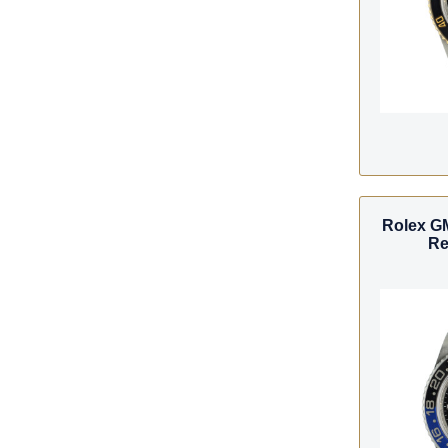
Rolex GM
Re