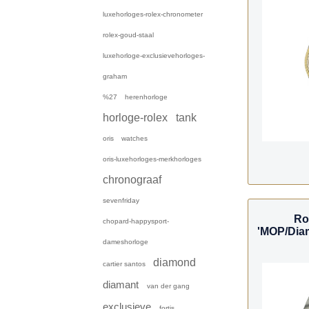
luxehorloges-rolex-chronometer
rolex-goud-staal
luxehorloge-exclusievehorloges-
graham
%27
herenhorloge
horloge-rolex
tank
oris
watches
oris-luxehorloges-merkhorloges
chronograaf
sevenfriday
Ro
chopard-happysport-
'MOP/Diam
dameshorloge
diamond
cartier santos
diamant
van der gang
exclusieve
fortis