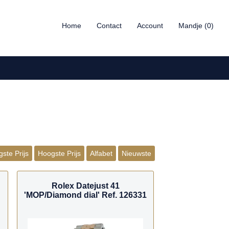
Home
Contact
Account
Mandje (0)
ste Prijs
Hoogste Prijs
Alfabet
Nieuwste
Rolex Datejust 41
'MOP/Diamond dial' Ref. 126331