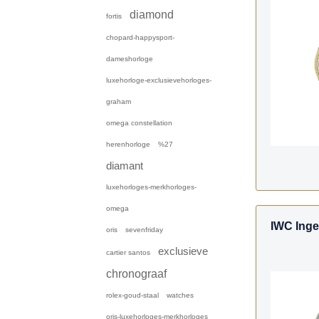
diamond
fortis
chopard-happysport-
dameshorloge
luxehorloge-exclusievehorloges-
graham
omega constellation
herenhorloge
%27
diamant
luxehorloges-merkhorloges-
omega
IWC Ingen
oris
sevenfriday
exclusieve
cartier santos
chronograaf
rolex-goud-staal
watches
oris-luxehorloges-merkhorloges