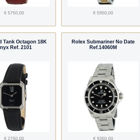
€ 5750,00
€ 5950,00
d Tank Octagon 18K
Rolex Submariner No Date
nyx Ref. 2101
Ref.14060M
€ 2750,00
€ 9350,00