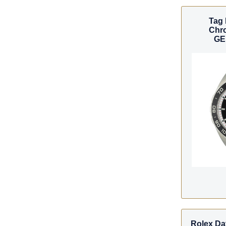
Tag 
Chro
GE
Rolex Da