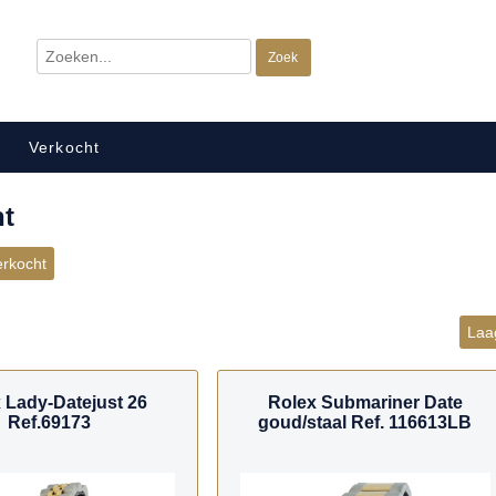
Verkocht
ht
erkocht
Laag
 Lady-Datejust 26
Rolex Submariner Date
Ref.69173
goud/staal Ref. 116613LB