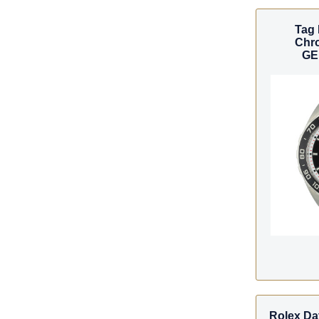
Tag 
Chro
GE
Rolex Da