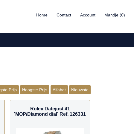
Home
Contact
Account
Mandje (0)
ste Prijs
Hoogste Prijs
Alfabet
Nieuwste
Rolex Datejust 41
'MOP/Diamond dial' Ref. 126331