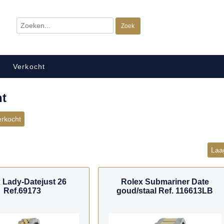
Verkocht
ht
erkocht
Laag
 Lady-Datejust 26
Rolex Submariner Date
Ref.69173
goud/staal Ref. 116613LB