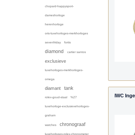
chopard-happysport-
dameshorloge
herenhorloge
oris-luxehorloges-merkhorloges
sevenfriday
fortis
diamond
cartier santos
exclusieve
luxehorloges-merkhorloges-
omega
diamant
tank
IWC Ingen
rolex-goud-staal
%27
luxehorloge-exclusievehorloges-
graham
chronograaf
watches
luxehorloges-rolex-chronometer