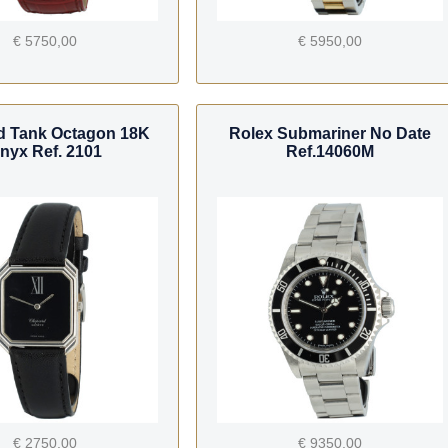
€ 5750,00
€ 5950,00
d Tank Octagon 18K
Rolex Submariner No Date
nyx Ref. 2101
Ref.14060M
€ 2750,00
€ 9350,00