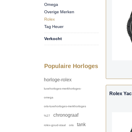
Omega
Overige Merken
Rolex
Tag Heuer
Verkocht
Populaire Horloges
horloge-rolex
luxehorloges-merkhorloges-
Rolex Yac
omega
oris-luxehorloges-merkhorloges
chronograaf
%27
tank
rolex-goud-staal
oris