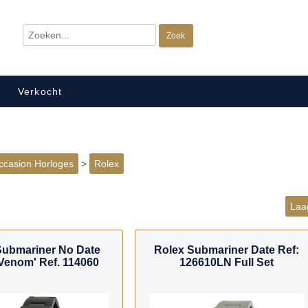
Verkocht
ccasion Horloges
>
Rolex
Laag
Submariner No Date
Rolex Submariner Date Ref:
 Venom' Ref. 114060
126610LN Full Set