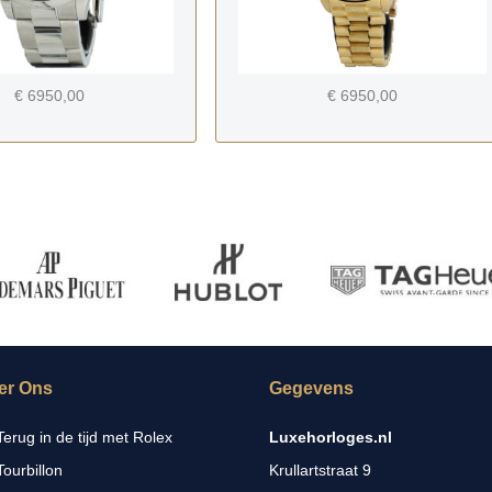
€ 6950,00
€ 6950,00
-
er Ons
Gegevens
Terug in de tijd met Rolex
Luxehorloges.nl
Tourbillon
Krullartstraat 9