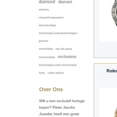
diamond
diamant
watches
chopard-happysport-
dameshorloge
luxehorloge-exclusievehorloges-
graham
sevenfriday
van der gang
exclusieve
herenhorloge
luxehorloges-rolex-chronometer
Role
fortis
cartier santos
Over Ons
Wilt u een exclusief horloge
kopen? Pieter Jacobs
Juwelier heeft een grote