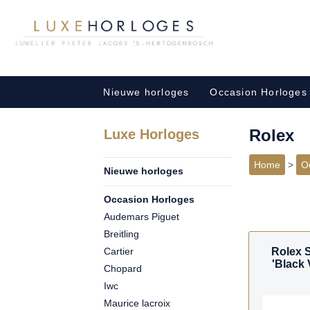
Nieuwe horloges
Occasion Horloges
Rolex
Luxe Horloges
Home
>
O
Nieuwe horloges
Occasion Horloges
Audemars Piguet
Breitling
Cartier
Rolex 
'Black
Chopard
Iwc
Maurice lacroix