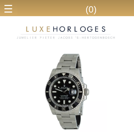
☰
(0)