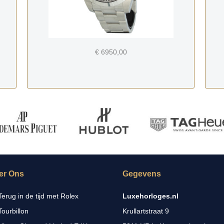
€ 6950,00
er Ons
Gegevens
Terug in de tijd met Rolex
Luxehorloges.nl
Tourbillon
Krullartstraat 9