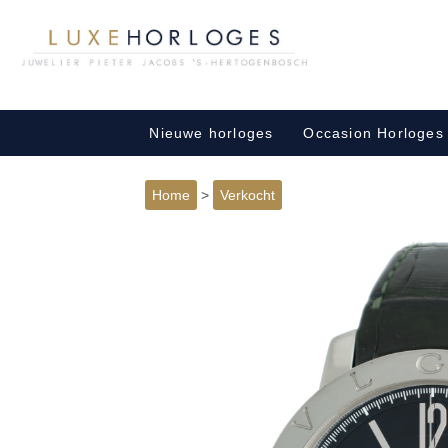
Nieuwe horloges
Occasion Horloges
Home
>
Verkocht