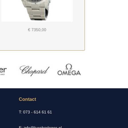
€ 7350,00
Contact
T: 073 - 614 61 61
E: info@luxehorloges.nl