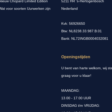
Nieuw Chopard Limited Edition
5211 HR 's-Hertogenbosch
Wat voor soorten Uurwerken zijn
Nederland
Kvk: 56926650
Btw: NL8238.33.987.B.01
Bank: NL72INGB0004032081
Openingstijden
U bent van harte welkom, wij st
graag voor u klaar!
MAANDAG:
13.00 - 17.00 UUR
DINSDAG t/m VRIJDAG: