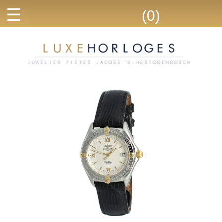
☰
(0)