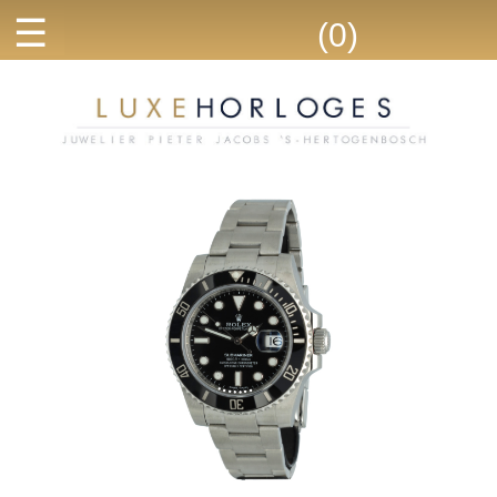
☰
(0)